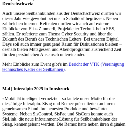
Deutschschweiz
Auch unsere Seilbahnkunden aus der Deutschschweiz durften wir
dieses Jahr wie gewohnt bei uns in Schattdorf begrüssen. Neben
zahlreichen internen Referaten durften wir auch auf externe
Einblicke von Elias Zimmerli, Projektleiter Technik beim SBS,
zählen. Er referierte zum Thema Cyber Security und über die
Zukunft des Berufs des Technischen Leiters. Bei unseren Digital
Days soll auch immer genügend Raum für Diskussionen bleiben –
deshalb bieten Mittagessen und Abendprogramm ausreichend Zeit
für den persönlichen Austausch untereinander.
Mehr Einblicke zum Event gibt’s im
Bericht der VTK (Vereinigung
technisches Kader der Seilbahnen)
.
Mai | Interalpin 2025 in Innsbruck
«Mobilität intelligent vernetzt» – so lautete unser Motto für die
diesjährige Interalpin. Sisag und Remec präsentierten an ihrem
gemeinsamen Stand ihre neuesten Produkte und bewährten
Systeme. Neben SisControl, SisPac und SisCom konnte auch
SisLink, die neue Infotainment-Lösung für Seilbahnkabinen der
Sisag, kennengelernt werden. Die Remec hatte neben ihren digitalen