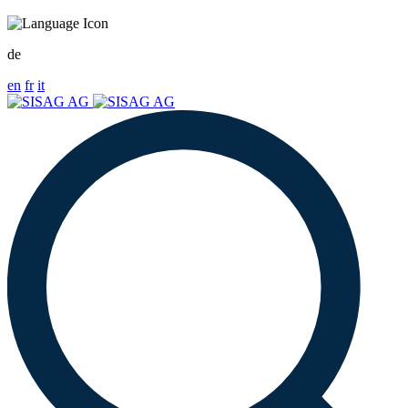
de
en
fr
it