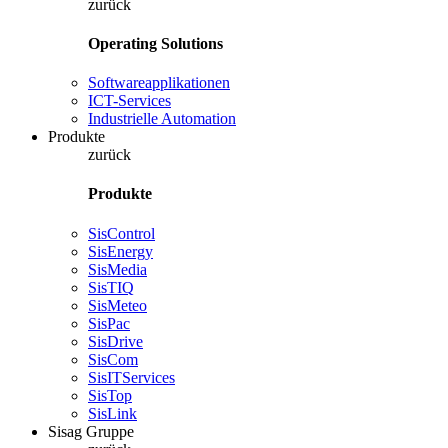
zurück
Operating Solutions
Softwareapplikationen
ICT-Services
Industrielle Automation
Produkte
zurück
Produkte
SisControl
SisEnergy
SisMedia
SisTIQ
SisMeteo
SisPac
SisDrive
SisCom
SisITServices
SisTop
SisLink
Sisag Gruppe