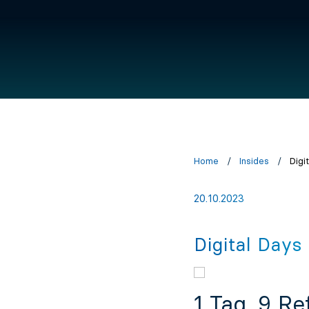
Home
/
Insides
/
Digi
20.10.2023
Digital Days
1 Tag, 9 Re