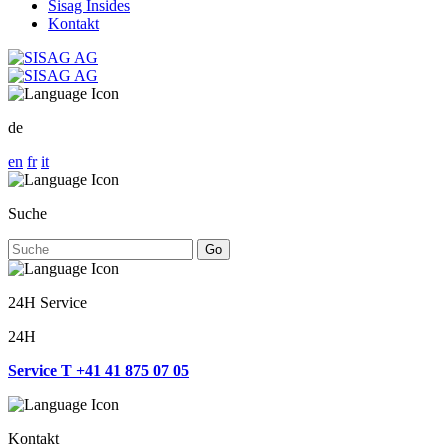
Sisag Insides
Kontakt
de
en
fr
it
Suche
Go
24H Service
24H
Service T +41 41 875 07 05
Kontakt