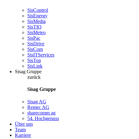
SisControl
SisEnergy
SisMedia
SisTIQ
SisMeteo
SisPac
SisDrive
SisCom
SisITServices
SisTop
SisLink
Sisag Gruppe
zurück
Sisag Gruppe
Sisag AG
Remec AG
sharecomm ag
54. Hochgenuss
Über uns
Team
Karriere