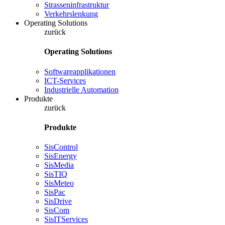
Strasseninfrastruktur
Verkehrslenkung
Operating Solutions
zurück
Operating Solutions
Softwareapplikationen
ICT-Services
Industrielle Automation
Produkte
zurück
Produkte
SisControl
SisEnergy
SisMedia
SisTIQ
SisMeteo
SisPac
SisDrive
SisCom
SisITServices