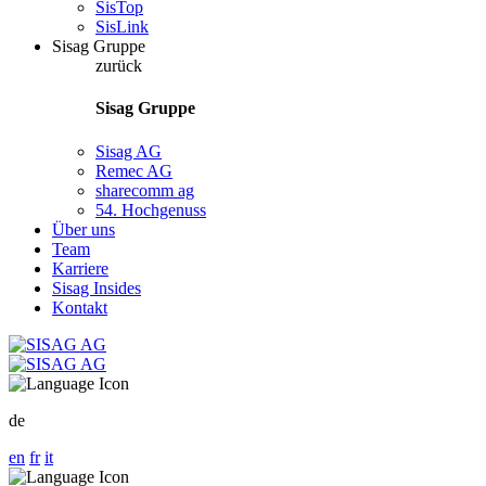
SisTop
SisLink
Sisag Gruppe
zurück
Sisag Gruppe
Sisag AG
Remec AG
sharecomm ag
54. Hochgenuss
Über uns
Team
Karriere
Sisag Insides
Kontakt
de
en
fr
it