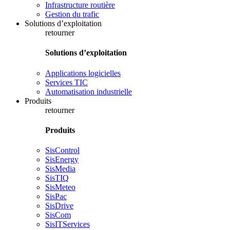
Infrastructure routière
Gestion du trafic
Solutions d’exploitation
retourner
Solutions d’exploitation
Applications logicielles
Services TIC
Automatisation industrielle
Produits
retourner
Produits
SisControl
SisEnergy
SisMedia
SisTIQ
SisMeteo
SisPac
SisDrive
SisCom
SisITServices