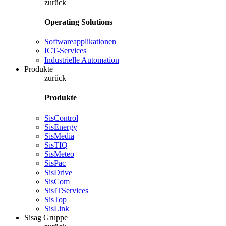
zurück
Operating Solutions
Softwareapplikationen
ICT-Services
Industrielle Automation
Produkte
zurück
Produkte
SisControl
SisEnergy
SisMedia
SisTIQ
SisMeteo
SisPac
SisDrive
SisCom
SisITServices
SisTop
SisLink
Sisag Gruppe