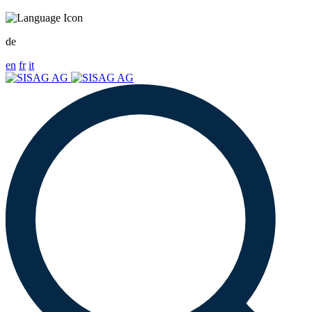
de
en
fr
it