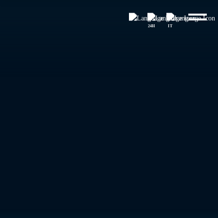
24H
IT